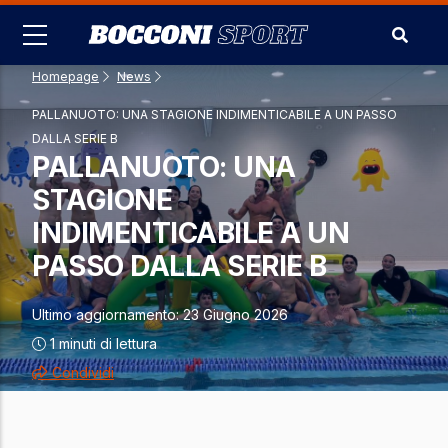
Salta
al
contenuto
Homepage
-
News
-
principale
PALLANUOTO: UNA STAGIONE INDIMENTICABILE A UN PASSO
DALLA SERIE B
PALLANUOTO: UNA
STAGIONE
INDIMENTICABILE A UN
PASSO DALLA SERIE B
Ultimo aggiornamento:
23 Giugno 2026
1
minuti di lettura
Condividi
Share