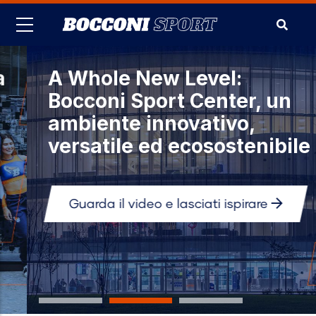
Salta
al
contenuto
principale
A Whole New Level:
Bocconi Sport Center, un
ambiente innovativo,
versatile ed ecosostenibile
Guarda il video e lasciati ispirare