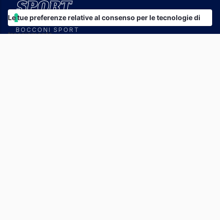
a ulteriori azioni
Le tue preferenze relative al consenso per le tecnologie di
BOCCONI SPORT
tracciamento
Contact Us
Join Us
SPORT
Basket
Nuoto
Volley
Canottaggio
Calcio
Pallanuoto
Tennis
Cheerleading
Lacrosse
Vela
Golf
Esports
Rugby
Tennis Tavolo
SOCIAL
Linkedin