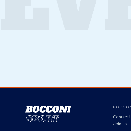
EV
BOCCON
Image
Contact 
Join Us