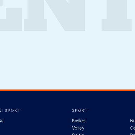
ENT
I SPORT
SPORT
Us
Basket
Nu
Volley
Ca