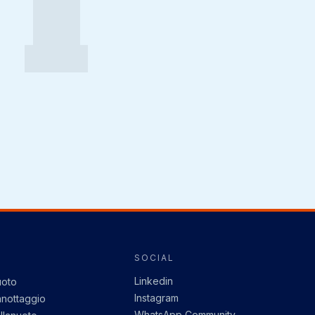
I
SOCIAL
Linkedin
oto
Instagram
nottaggio
WhatsApp Community