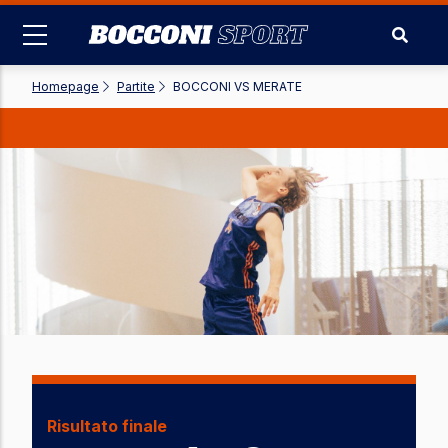
Salta
al
contenuto
principale
Homepage
-
Partite
-
BOCCONI VS MERATE
Risultato finale