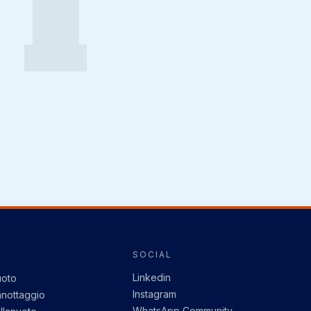
I
SOCIAL
Linkedin
oto
Instagram
nottaggio
WhatsApp Community