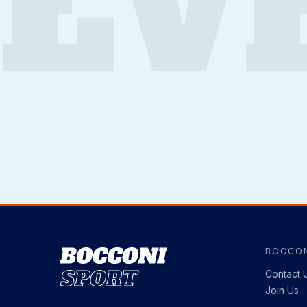
EV
BOCCON
Image
Contact 
Join Us