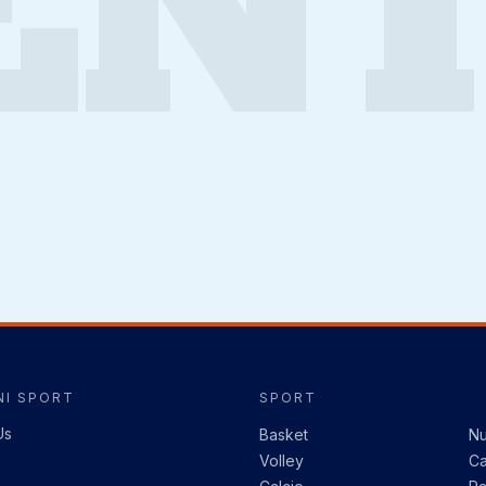
ENT
I SPORT
SPORT
Us
Basket
Nu
Volley
Ca