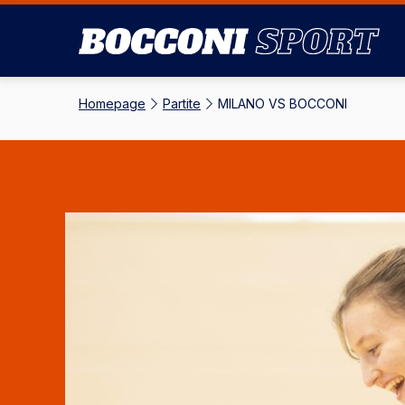
Salta
al
contenuto
principale
Homepage
-
Partite
-
MILANO VS BOCCONI