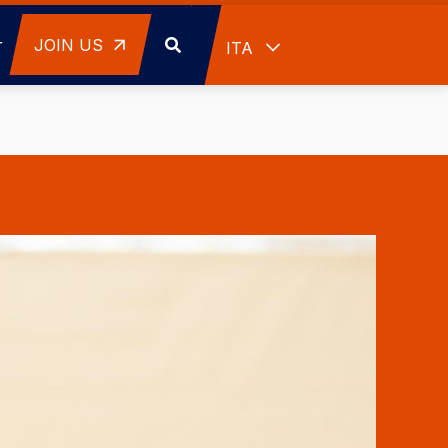
r
JOIN US
Mostra ulteriori azioni
ITA