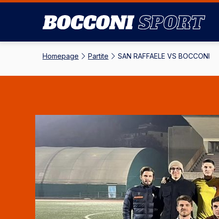
Salta
al
contenuto
principale
Homepage
-
Partite
-
SAN RAFFAELE VS BOCCONI