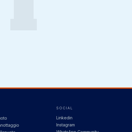
I
SOCIAL
Linkedin
oto
Instagram
nottaggio
WhatsApp Community