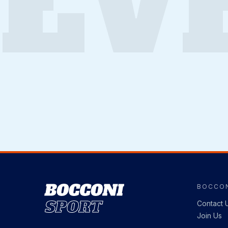
EV
BOCCON
Image
Contact 
Join Us