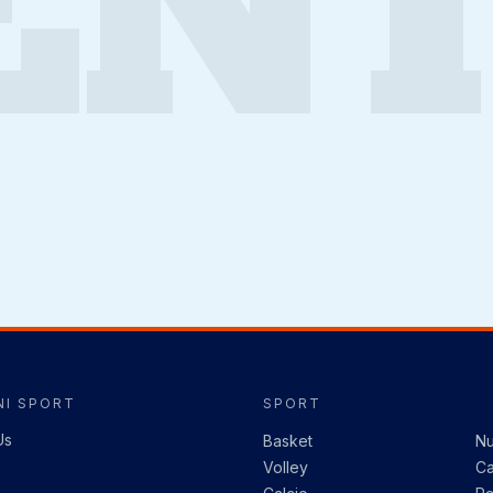
ENT
I SPORT
SPORT
Us
Basket
Nu
Volley
Ca