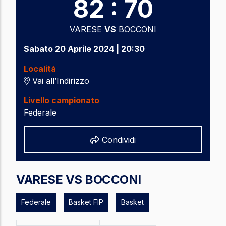
82 : 70
VARESE
VS
BOCCONI
Sabato 20 Aprile 2024 | 20:30
Località
Vai all’Indirizzo
Livello campionato
Federale
Share
Condividi
VARESE VS BOCCONI
Federale
Basket FIP
Basket