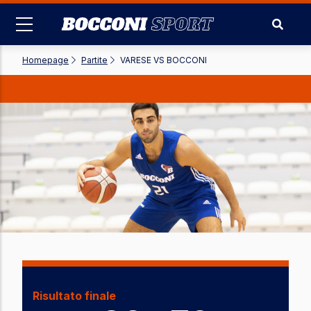
Salta
al
contenuto
principale
Homepage
-
Partite
-
VARESE VS BOCCONI
Risultato finale