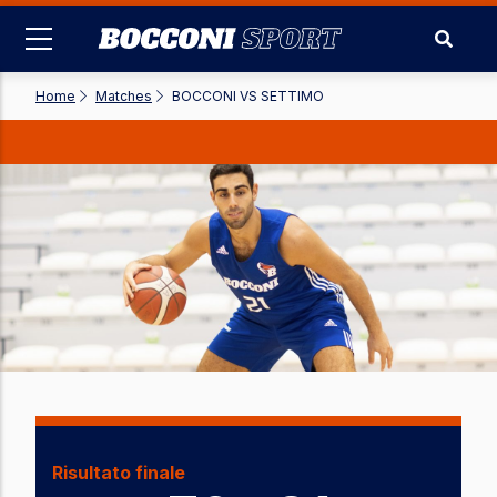
Skip
to
main
content
Home
-
Matches
-
BOCCONI VS SETTIMO
Risultato finale