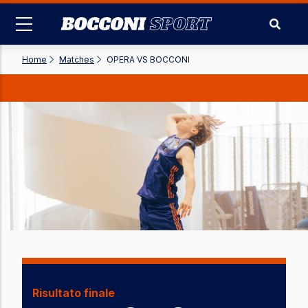
Skip
to
main
content
Home
-
Matches
-
OPERA VS BOCCONI
Risultato finale