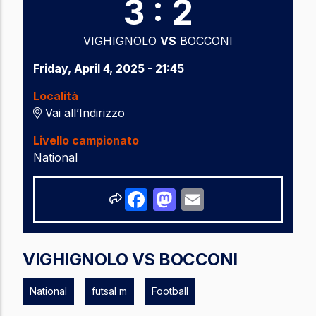
3 : 2
VIGHIGNOLO
VS
BOCCONI
Friday, April 4, 2025 - 21:45
Località
Vai all’Indirizzo
Livello campionato
National
Share
Facebook
Mastodon
Email
VIGHIGNOLO VS BOCCONI
National
futsal m
Football