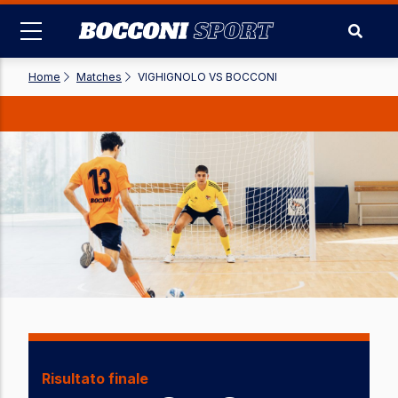
Skip
to
main
content
Home
-
Matches
-
VIGHIGNOLO VS BOCCONI
Risultato finale